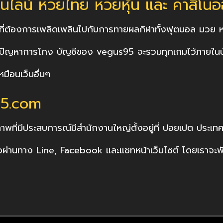
ไลน์ หวยไทย หวยหุ้น และ คาสิโนอ
ที่ต้องการเพลิดเพลินไปกับการทายผลกิฬาทั้งฟุตบอล มวย ห
หมดปัญหาการโกง บัญชีของ vegus95 จะรวมทุกเกมไว้ภายในบั
มือนเว็บอื่นๆ
95.com
ี่มีประสบการณ์มีสำนักงานใหญ่ตั้งอยู่ที่ ปอยเปต ประเทศ
่อผ่านทาง Line, Facebook และแชทหน้าเว็บไซต์ โดยเราจะพั